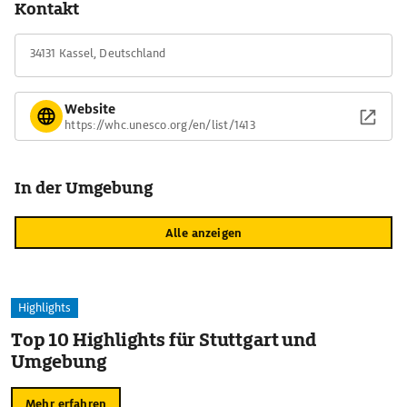
Kontakt
darin befindlichen Wasserspiele, den Herkules mit
gleichnamiger Statue, das Schloss Wilhelmshöhe und die
34131 Kassel, Deutschland
künstliche Ruine Löwenburg bekannt.
Website
https://whc.unesco.org/en/list/1413
In der Umgebung
Alle anzeigen
Highlights
Top 10 Highlights für Stuttgart und
Umgebung
Mehr erfahren