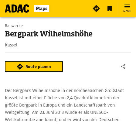
2
Maps
MENÜ
Bauwerke
Bergpark Wilhelmshöhe
Kassel
Route planen
Der Bergpark Wilhelmshöhe in der nordhessischen Großstadt
Kassel ist mit einer Fläche von 2,4 Quadratkilometern der
größte Bergpark in Europa und ein Landschaftspark von
Weltgeltung. Am 23. Juni 2013 wurde er als UNESCO-
Weltkulturerbe anerkannt, und er wird von der Deutschen
Zentrale für Tourismus unter den Top-100-Sehenswürdigkeiten
in Deutschland geführt. Der Park ist insbesondere durch die