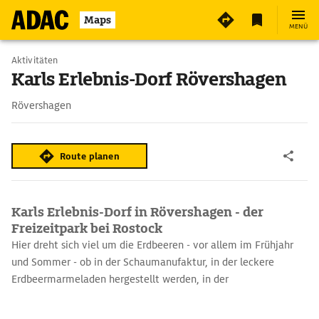
5
Maps
MENÜ
Aktivitäten
Karls Erlebnis-Dorf Rövershagen
Rövershagen
Route planen
Karls Erlebnis-Dorf in Rövershagen - der
Freizeitpark bei Rostock
Hier dreht sich viel um die Erdbeeren - vor allem im Frühjahr
und Sommer - ob in der Schaumanufaktur, in der leckere
Erdbeermarmeladen hergestellt werden, in der
Bonbonmanufaktur oder auf Karls Erdbeer-Promenade. In
anderen Manufakturen geht es um die Herstellung