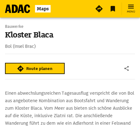
Maps
MENÜ
Bauwerke
Kloster Blaca
Bol (Insel Brac)
Route planen
Einen abwechslungsreichen Tagesausflug verspricht die von Bol
aus angebotene Kombination aus Bootsfahrt und Wanderung
zum Kloster Blaca. Vom Meer aus bieten sich schöne Ausblicke
auf die Küste, inklusive Zlatni rat. Die anschließende
Wanderung führt zu dem wie ein Adlerhorst in einer Felswand
klebenden Kloster, das von vor den Türken geflohenen
Mönchen im 16. Jh. in abgeschiedener Lage gegründet wurde.