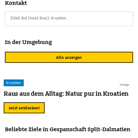
Kontakt
Zu der verlassenen Anlage gehört eine Druckerei - die Mönche
verwendeten die glagolitische Schrift -, eine Bibliothek und
21240 Bol (Insel Brac), Kroatien
eine Sternwarte.
In der Umgebung
Alle anzeigen
Kroatien
Anzeige
Raus aus dem Alltag: Natur pur in Kroatien
Jetzt entdecken!
Beliebte Ziele in Gespanschaft Split-Dalmatien