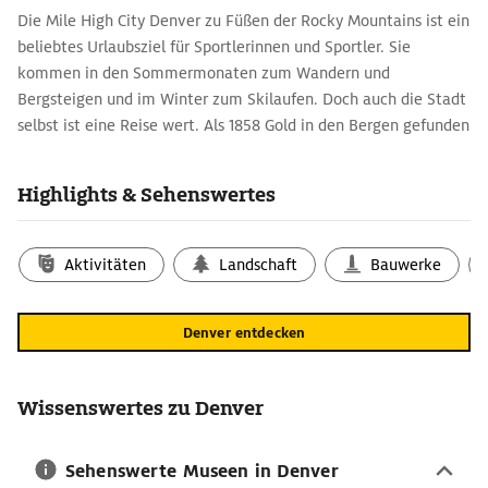
Die Mile High City Denver zu Füßen der Rocky Mountains ist ein
beliebtes Urlaubsziel für Sportlerinnen und Sportler. Sie
kommen in den Sommermonaten zum Wandern und
Bergsteigen und im Winter zum Skilaufen. Doch auch die Stadt
selbst ist eine Reise wert. Als 1858 Gold in den Bergen gefunden
wurde, zog es Goldgräber aus dem ganzen Land in die Region,
die die amerikanischen Ureinwohner verdrängten und sich am
Highlights & Sehenswertes
South Platte River niederließen. Als Gründer der Stadt gilt der
Spekulant William Larimer, der sie nach Governor James W.
Denver benannte, um sich bei ihm einzuschmeicheln.
Aktivitäten
Landschaft
Bauwerke
Denver-Reisetipps: Highlights für den
Kurzbesuch
Denver entdecken
Zu den wichtigsten Sehenswürdigkeiten der Stadt gehört das
Colorado State Capitol mit seiner imposanten goldenen Kuppel,
vor dem sich der Civic Center Park mit mehreren
Wissenswertes zu Denver
Gedenkstätten erstreckt. Die 75 Buntglasfenster der
benachbarten katholischen Kathedrale stammen aus München.
Sehenswerte Museen in Denver
Nur einen kurzen Spaziergang entfernt, erklärt das History