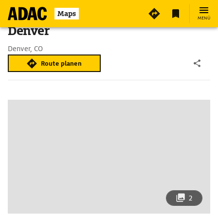
Maps
MENÜ
Denver
Denver, CO
Route planen
2