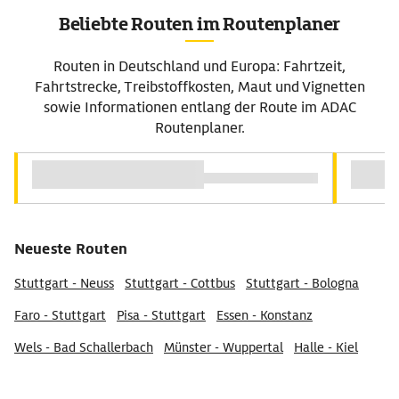
Beliebte Routen im Routenplaner
Routen in Deutschland und Europa: Fahrtzeit,
Fahrtstrecke, Treibstoffkosten, Maut und Vignetten
sowie Informationen entlang der Route im ADAC
Routenplaner.
Neueste Routen
Stuttgart - Neuss
Stuttgart - Cottbus
Stuttgart - Bologna
Faro - Stuttgart
Pisa - Stuttgart
Essen - Konstanz
Wels - Bad Schallerbach
Münster - Wuppertal
Halle - Kiel
Graz - Verona
Stuttgart - Aspach
Speyer - Frankenthal