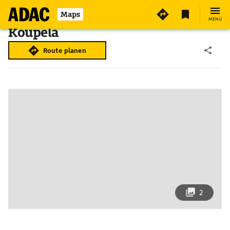
Maps
MENÜ
Koupéla
Route planen
2