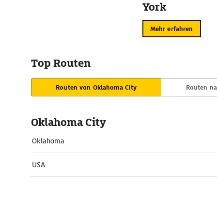
York
Mehr erfahren
Top Routen
Routen von Oklahoma City
Routen na
Oklahoma City
Oklahoma
USA