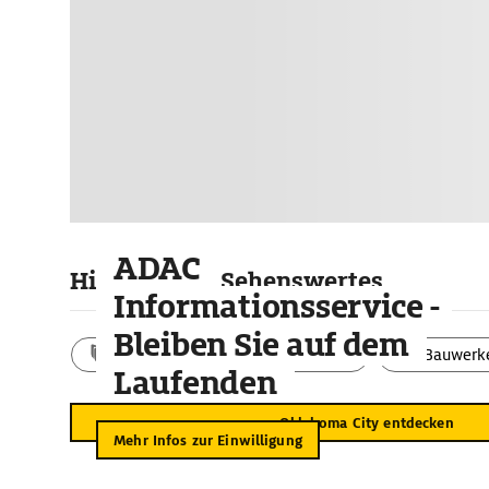
ADAC
Highlights & Sehenswertes
Informationsservice -
Bleiben Sie auf dem
Aktivitäten
Landschaft
Bauwerk
Laufenden
Oklahoma City entdecken
Mehr Infos zur Einwilligung