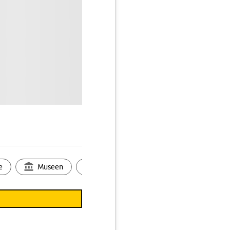
e
Museen
Ortsbild
Touren
Ges