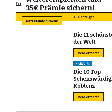
In der Umgebung
35€ Prämie sichern!
Alle anzeigen
Jetzt Prämie sichern!
Die 11 schöns
der Welt
Mehr erfahren
Highlights
Die 10 Top-
Sehenswürdigk
Koblenz
Mehr erfahren