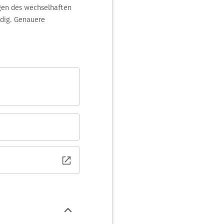
gen des wechselhaften
dig. Genauere
mation in Fort William