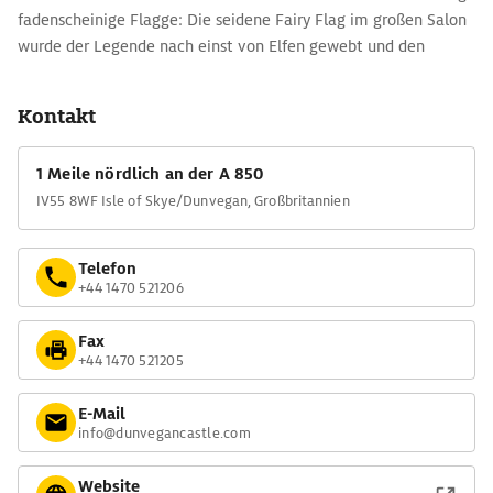
fadenscheinige Flagge: Die seidene Fairy Flag im großen Salon
wurde der Legende nach einst von Elfen gewebt und den
MacLeods als schützender Talisman übereignet. Historiker
gehen davon aus, dass die Fahne im 4. oder 6. Jh. In Syrien oder
Kontakt
auf Rhodos angefertigt wurde und mit den Kreuzrittern nach
Europa kam.
1 Meile nördlich an der A 850
IV55 8WF Isle of Skye/Dunvegan, Großbritannien
Telefon
+44 1470 521206
Fax
+44 1470 521205
E-Mail
info@dunvegancastle.com
Website