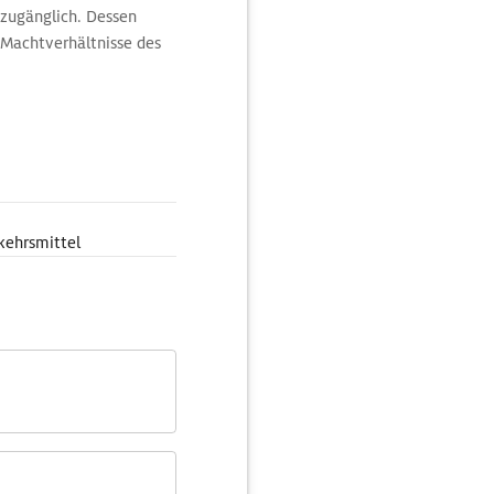
 zugänglich. Dessen
 Machtverhältnisse des
s Saales zeigen
ldigung der Familie Graf
mkalender.
kehrsmittel