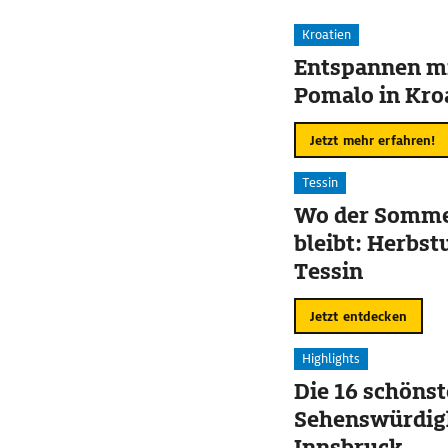
Kroatien
Entspannen mi
Pomalo in Kro
Jetzt mehr erfahren!
Tessin
Wo der Somme
bleibt: Herbst
Tessin
Jetzt entdecken
Highlights
Die 16 schöns
Sehenswürdigk
Innsbruck