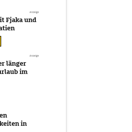
Anzeige
t Fjaka und
atien
Anzeige
r länger
urlaub im
ten
eiten in