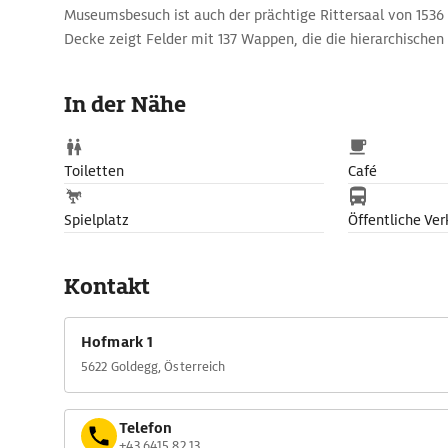
Museumsbesuch ist auch der prächtige Rittersaal von 1536
Decke zeigt Felder mit 137 Wappen, die die hierarchischen
Erzbistums Salzburgs zur Anschauun bringen. Die Wände de
Freskenbilder mit Jagdszenen, biblische Szenen und die Hu
In der Nähe
von Schernberg.
Regelmäßig stehen Sonderausstellungen auf dem Program
Toiletten
Café
Spielplatz
Öffentliche Ver
Kontakt
Hofmark 1
5622 Goldegg, Österreich
Telefon
+43 6415 82 13