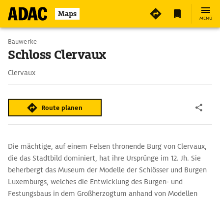
Maps
MENÜ
Bauwerke
Schloss Clervaux
Clervaux
Route planen
Die mächtige, auf einem Felsen thronende Burg von Clervaux,
die das Stadtbild dominiert, hat ihre Ursprünge im 12. Jh. Sie
beherbergt das Museum der Modelle der Schlösser und Burgen
Luxemburgs, welches die Entwicklung des Burgen- und
Festungsbaus in dem Großherzogtum anhand von Modellen
darstellt. Eine weitere Attraktion ist die Fotoausstellung ›The
Family of Man‹, die mehrere Hundert Fotografien von