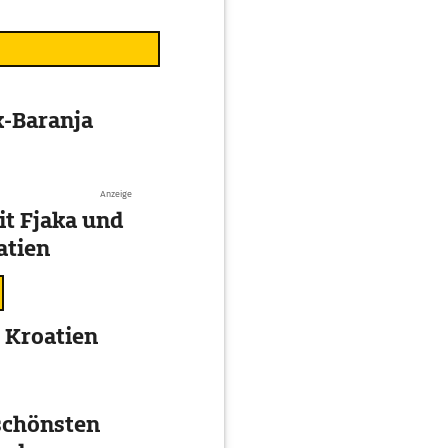
k-Baranja
Anzeige
t Fjaka und
atien
 Kroatien
 schönsten