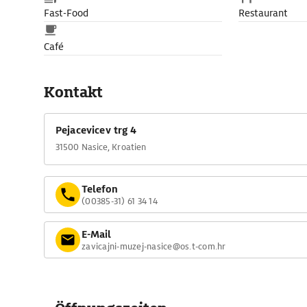
Fast-Food
Restaurant
Café
Kontakt
Pejacevicev trg 4
31500 Nasice, Kroatien
Telefon
(00385-31) 61 34 14
E-Mail
zavicajni-muzej-nasice@os.t-com.hr