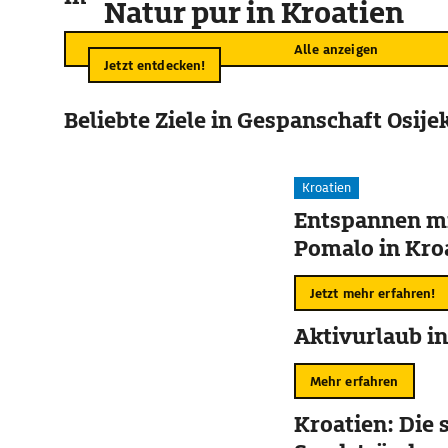
Natur pur in Kroatien
Alle anzeigen
Jetzt entdecken!
Beliebte Ziele in Gespanschaft Osije
Kroatien
Entspannen mi
Pomalo in Kro
Jetzt mehr erfahren!
Aktivurlaub in
Mehr erfahren
Kroatien: Die