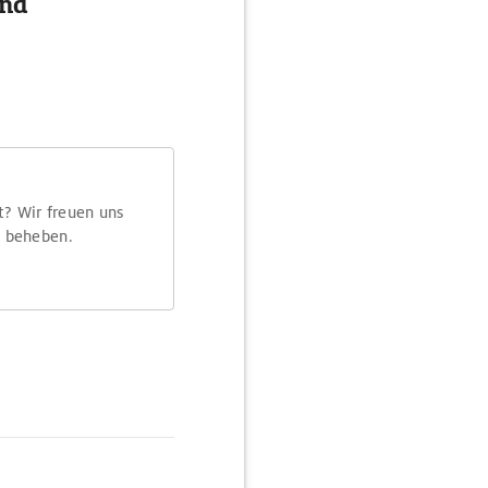
und
t? Wir freuen uns
m beheben.