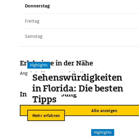
Donnerstag
Freitag
Samstag
Erlebnisse in der Nähe
Highlights
Angebote für unvergessliche Momente
Sehenswürdigkeiten
in Florida: Die besten
In der Umgebung
Tipps
Alle anzeigen
Mehr erfahren
Highlights