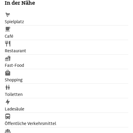
In der Nähe
listiges Fabeltier aus dem Nationalepos des luxemburgischen
Dichters Michel Rodange (1827-76).
Spielplatz
Café
Restaurant
Fast-Food
Shopping
Toiletten
Ladesäule
Öffentliche Verkehrsmittel