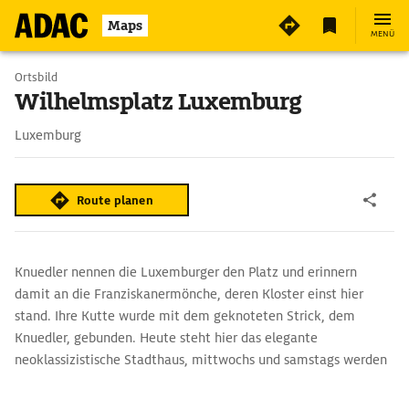
Maps
MENÜ
Ortsbild
Wilhelmsplatz Luxemburg
Luxemburg
Route planen
Knuedler nennen die Luxemburger den Platz und erinnern
damit an die Franziskanermönche, deren Kloster einst hier
stand. Ihre Kutte wurde mit dem geknoteten Strick, dem
Knuedler, gebunden. Heute steht hier das elegante
neoklassizistische Stadthaus, mittwochs und samstags werden
die Stände für Blumen, Gemüse und Würste aufgebaut. Und der
kleine Fuchs neben dem Stadthaus? Das ist Reinecke Fuchs, ein