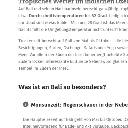
Tropisches Wetter im indischen Oze
Auf Bali und seinen Nachbarinseln herrscht ganzjährig trop
etwa
Durchschnittstemperaturen bis 32 Grad
. Lediglich
um Ubud sind etwas kühler. Mit rund 28 Grad ist das Meer 
Nachts fällt die Umgebungstemperatur nicht unter 21 Grad
Trockenzeit herrscht auf Bali von Mai bis Oktober – die ide
Besichtigungen, Surfen, Dschungel-Safaris oder Yoga sowi
Meer. Vor allem der Süden der Insel beherbergt beliebte S
Zudem locken interessante kulturelle Sehenswürdigkeiten
Tempel im Süden der Insel.
Was ist an Bali so besonders?
Monsunzeit: Regenschauer in der Nebe
Die Hauptreisezeit auf Bali geht von Mai bis Oktober. Da
Insel hervorragend für Bade- und Aktivurlaube, Backpac