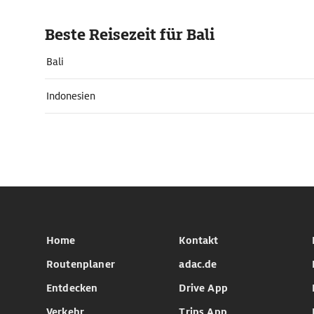
Beste Reisezeit für Bali
Bali
Indonesien
Home
Kontakt
Routenplaner
adac.de
Entdecken
Drive App
Verkehr
Trips App