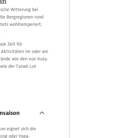
an
ische Witterung bei
 die Bergregionen rund
stets wohltemperiert.
.
ale Zeit für
e Aktivitäten im oder am
trände wie den von Kuta.
 wie der Tanah Lot
nsaison
nn eignet sich die
king oder Yoga-