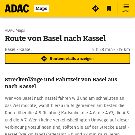
Maps
MENÜ
Start wählen
ADAC Maps
Route von Basel nach Kassel
Ziel eingeben
Basel - Kassel
5 h 38 min · 519 km
Routendetails anzeigen
Streckenlänge und Fahrtzeit von Basel aus
nach Kassel
Wer von Basel nach Kassel fahren will und am schnellsten an
das Ziel möchte, wählt hierzu im Allgemeinen am besten die
Route über die A 5 Richtung Karlsruhe, die A 6, die A 67, die A 5
und die A 7. Wenn keine verkehrsbedingten Umwege auf dieser
Verbindung vorzufinden sind, sollten Sie auf der Strecke Basel -
Kassel (518 km lang) insgesamt 5 h und 38 min kalkulieren.