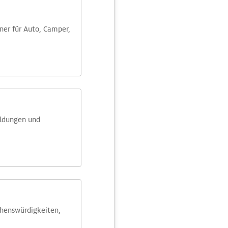
aner für Auto, Camper,
eldungen und
ehens­würdig­keiten,