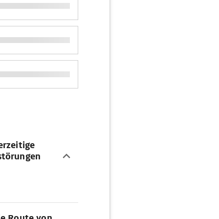
rzeitige
störungen
ie Route von