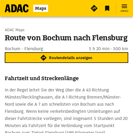
Maps
MENÜ
Start wählen
ADAC Maps
Route von Bochum nach Flensburg
Ziel eingeben
Bochum - Flensburg
5 h 20 min · 500 km
Routendetails anzeigen
Fahrtzeit und Streckenlänge
In der Regel leitet Sie der Weg über die A 43 Richtung
Münster/Recklinghausen, die A 1 Richtung Bremen/Münster-
Nord sowie die A 7 am schnellsten von Bochum aus nach
Flensburg. Wenn keine verkehrsbedingten Umleitungen auf
dieser Fahrtstrecke vorliegen, sind insgesamt 5 Stunden und 20
Minuten als Fahrtzeit für die Verbindung vom Startpunkt
Bochum zum Zielort Flensburg (499 Kilometer lang)