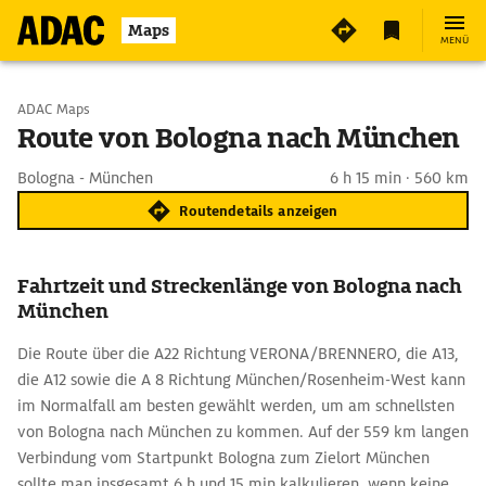
Maps
MENÜ
Start wählen
ADAC Maps
Route von Bologna nach München
Ziel eingeben
Bologna - München
6 h 15 min · 560 km
Routendetails anzeigen
Fahrtzeit und Streckenlänge von Bologna nach
München
Die Route über die A22 Richtung VERONA/BRENNERO, die A13,
die A12 sowie die A 8 Richtung München/Rosenheim-West kann
im Normalfall am besten gewählt werden, um am schnellsten
von Bologna nach München zu kommen. Auf der 559 km langen
Verbindung vom Startpunkt Bologna zum Zielort München
sollte man insgesamt 6 h und 15 min kalkulieren, wenn keine