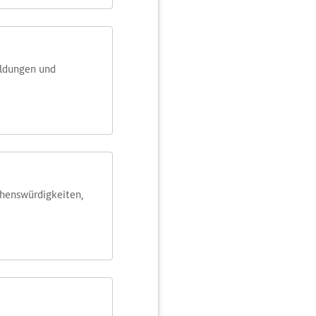
eldungen und
ehens­würdig­keiten,