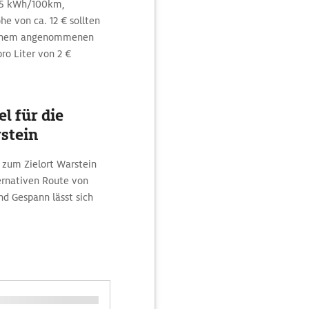
7,5 kWh/100km,
e von ca. 12 € sollten
 einem angenommenen
ro Liter von 2 €
l für die
stein
 zum Zielort Warstein
ernativen Route von
 Gespann lässt sich