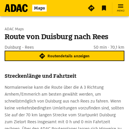
Maps
MENÜ
Start wählen
ADAC Maps
Route von Duisburg nach Rees
Ziel eingeben
Duisburg - Rees
50 min · 70,1 km
Routendetails anzeigen
Streckenlänge und Fahrtzeit
Normalerweise kann die Route über die A 3 Richtung
Arnhem/Emmerich am besten gewählt werden, um
schnellstmöglich von Duisburg aus nach Rees zu fahren. Wenn
keine verkehrsbedingten Umleitungen vorzufinden sind, sollten
Sie auf der 70 km langen Strecke vom Startpunkt Duisburg
zum Zielort Rees insgesamt mit 0 h und 0 min Fahrtzeit
rechnen. Über den ADAC Routenplaner lassen sich Hinweise zu