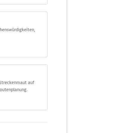
ehens­würdig­keiten,
 Streckenmaut auf
Routenplanung.