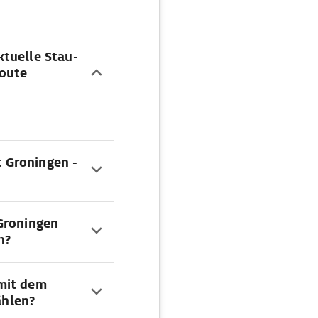
tuelle Stau-
Route
t Groningen -
Groningen
n?
mit dem
hlen?