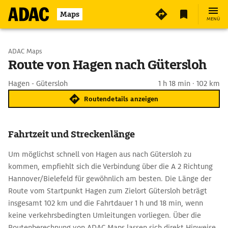
Maps
MENÜ
Start wählen
ADAC Maps
Route von Hagen nach Gütersloh
Ziel eingeben
Hagen - Gütersloh
1 h 18 min · 102 km
Routendetails anzeigen
Fahrtzeit und Streckenlänge
Um möglichst schnell von Hagen aus nach Gütersloh zu
kommen, empfiehlt sich die Verbindung über die A 2 Richtung
Hannover/Bielefeld für gewöhnlich am besten. Die Länge der
Route vom Startpunkt Hagen zum Zielort Gütersloh beträgt
insgesamt 102 km und die Fahrtdauer 1 h und 18 min, wenn
keine verkehrsbedingten Umleitungen vorliegen. Über die
Routenberechnung von ADAC Maps lassen sich direkt Hinweise