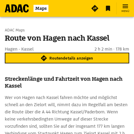
Maps
MENÜ
Start wählen
ADAC Maps
Route von Hagen nach Kassel
Ziel eingeben
Hagen - Kassel
2 h 2 min · 178 km
Routendetails anzeigen
Streckenlänge und Fahrtzeit von Hagen nach
Kassel
Wer von Hagen nach Kassel fahren möchte und möglichst
schnell an den Zielort will, nimmt dazu im Regelfall am besten
die Route über die A 44 Richtung Kassel/Paderborn. Wenn
keine verkehrsbedingten Umwege auf dieser Strecke
vorzufinden sind, sollten Sie auf der insgesamt 177 km langen
Verbindung vom Startpunkt Hagen zum Zielort Kassel mit 2 h