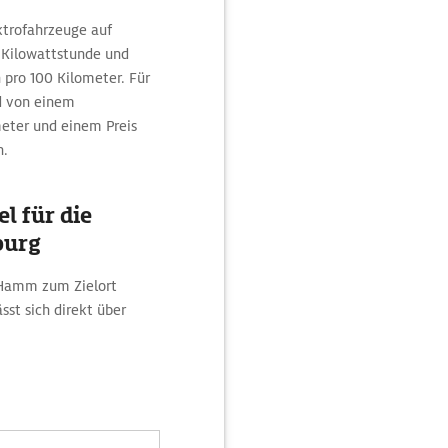
ktrofahrzeuge auf
 Kilowattstunde und
 pro 100 Kilometer. Für
d von einem
meter und einem Preis
n.
l für die
burg
 Hamm zum Zielort
st sich direkt über