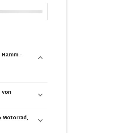
te Hamm -
n von
m Motorrad,