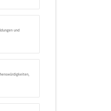
eldungen und
ehens­würdig­keiten,