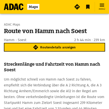
Maps
MENÜ
Start wählen
ADAC Maps
Route von Hamm nach Soest
Ziel eingeben
Hamm - Soest
2 h 44 min · 239 km
Routendetails anzeigen
Streckenlänge und Fahrtzeit von Hamm nach
Soest
Um möglichst schnell von Hamm nach Soest zu fahren,
empfiehlt sich die Verbindung über die A 2 Richtung A, die A 3
Richtung Arnhem/Emmerich sowie die A12 in der Regel am
besten. Ohne verkehrsbedingte Umleitungen ist die Route vom
Startpunkt Hamm zum Zielort Soest insgesamt 239 Kilometer
lang und hat eine Fahrtzeit von 2 Stunden und 44 Minuten.