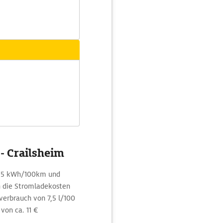
 - Crailsheim
27,5 kWh/100km und
 die Stromladekosten
sverbrauch von 7,5 l/100
von ca. 11 €