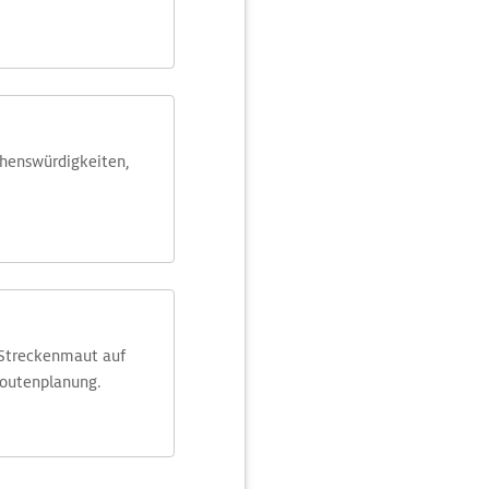
ehens­würdig­keiten,
 Streckenmaut auf
Routenplanung.