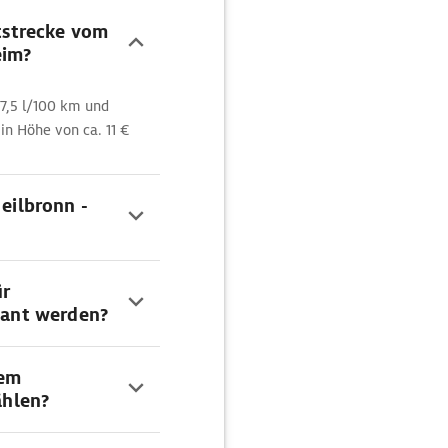
rtstrecke vom
eim?
7,5 l/100 km und
 in Höhe von ca. 11 €
Heilbronn -
ür
plant werden?
dem
hlen?