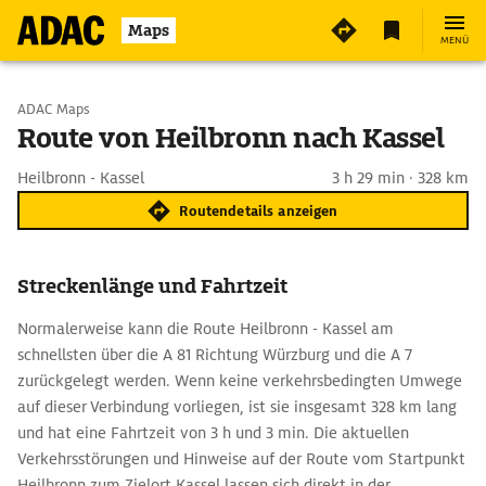
Maps
MENÜ
Start wählen
ADAC Maps
Route von Heilbronn nach Kassel
Ziel eingeben
Heilbronn - Kassel
3 h 29 min · 328 km
Routendetails anzeigen
Streckenlänge und Fahrtzeit
Normalerweise kann die Route Heilbronn - Kassel am
schnellsten über die A 81 Richtung Würzburg und die A 7
zurückgelegt werden. Wenn keine verkehrsbedingten Umwege
auf dieser Verbindung vorliegen, ist sie insgesamt 328 km lang
und hat eine Fahrtzeit von 3 h und 3 min. Die aktuellen
Verkehrsstörungen und Hinweise auf der Route vom Startpunkt
Heilbronn zum Zielort Kassel lassen sich direkt in der