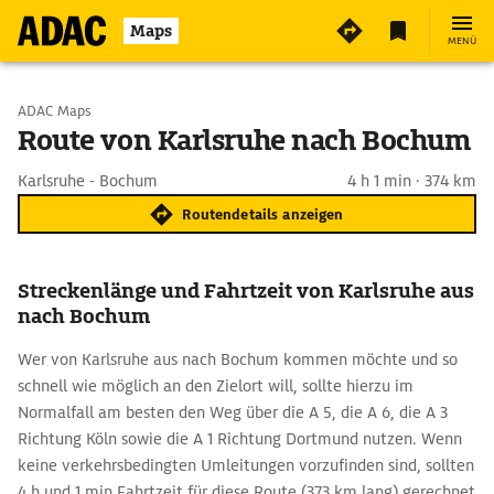
Maps
MENÜ
Start wählen
ADAC Maps
Route von Karlsruhe nach Bochum
Ziel eingeben
Karlsruhe - Bochum
4 h 1 min · 374 km
Routendetails anzeigen
Streckenlänge und Fahrtzeit von Karlsruhe aus
nach Bochum
Wer von Karlsruhe aus nach Bochum kommen möchte und so
schnell wie möglich an den Zielort will, sollte hierzu im
Normalfall am besten den Weg über die A 5, die A 6, die A 3
Richtung Köln sowie die A 1 Richtung Dortmund nutzen. Wenn
keine verkehrsbedingten Umleitungen vorzufinden sind, sollten
4 h und 1 min Fahrtzeit für diese Route (373 km lang) gerechnet