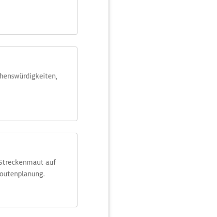
ehens­würdig­keiten,
 Streckenmaut auf
Routenplanung.