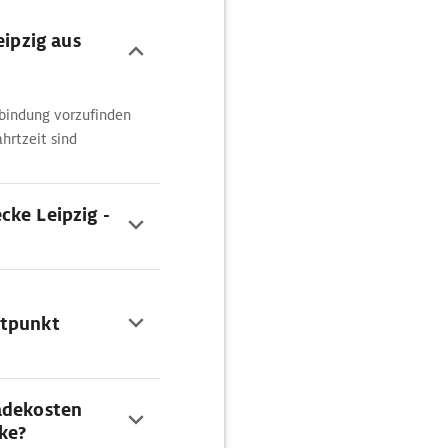
eipzig aus
bindung vorzufinden
hrtzeit sind
cke Leipzig -
rtpunkt
adekosten
cke?