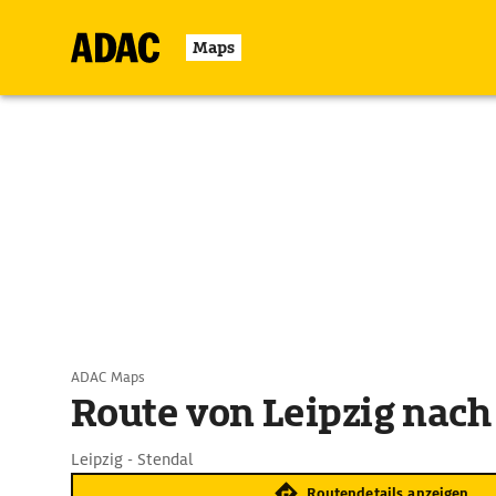
Maps
ADAC Maps
Route von Leipzig nach
Leipzig - Stendal
Routendetails anzeigen