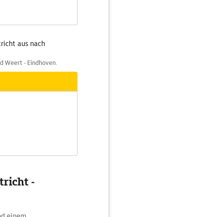
richt aus nach
nd Weert - Eindhoven.
richt -
nd einem