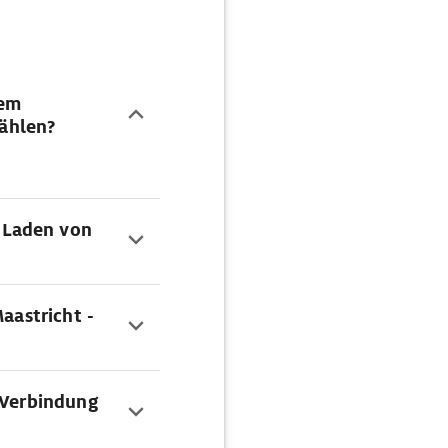
dem
ählen?
 Laden von
aastricht -
 Verbindung