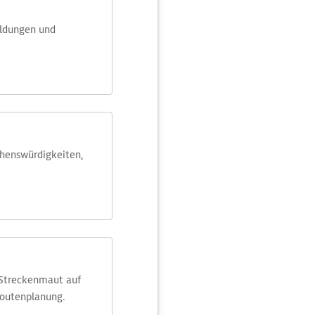
eldungen und
ehens­würdig­keiten,
 Streckenmaut auf
Routenplanung.