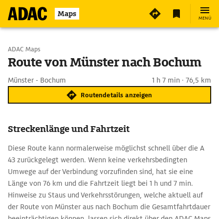
Maps
MENÜ
Start wählen
ADAC Maps
Route von Münster nach Bochum
Ziel eingeben
Münster - Bochum
1 h 7 min · 76,5 km
Routendetails anzeigen
Streckenlänge und Fahrtzeit
Diese Route kann normalerweise möglichst schnell über die A
43 zurückgelegt werden. Wenn keine verkehrsbedingten
Umwege auf der Verbindung vorzufinden sind, hat sie eine
Länge von 76 km und die Fahrtzeit liegt bei 1 h und 7 min.
Hinweise zu Staus und Verkehrsstörungen, welche aktuell auf
der Route von Münster aus nach Bochum die Gesamtfahrtdauer
beeinträchtigen können, lassen sich direkt über den ADAC Maps