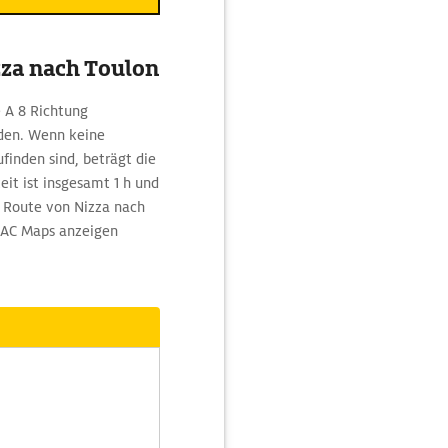
zza nach Toulon
 A 8 Richtung
rden. Wenn keine
finden sind, beträgt die
eit ist insgesamt 1 h und
r Route von Nizza nach
DAC Maps anzeigen