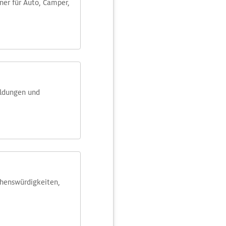
aner für Auto, Camper,
eldungen und
ehens­würdig­keiten,