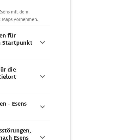
 Esens mit dem
AC Maps vornehmen.
en für
m Startpunkt
ür die
ielort
en - Esens
sstörungen,
 nach Esens