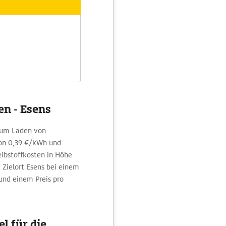
en - Esens
 zum Laden von
on 0,39 €/kWh und
ibstoffkosten in Höhe
 Zielort Esens bei einem
nd einem Preis pro
l für die