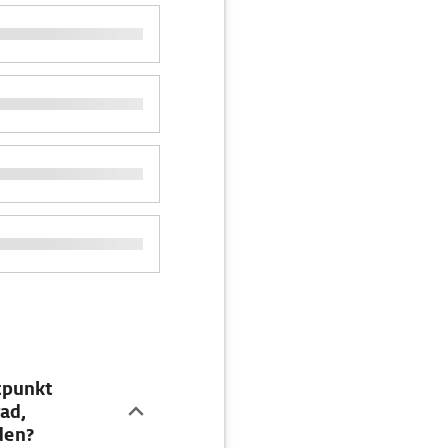
tpunkt
ad,
den?