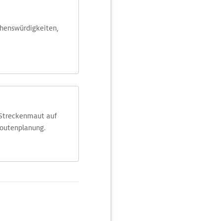
ehens­würdig­keiten,
 Streckenmaut auf
Routenplanung.