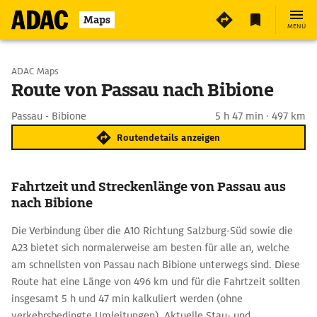
Maps
MENÜ
Start wählen
ADAC Maps
Route von Passau nach Bibione
Ziel eingeben
Passau - Bibione
5 h 47 min · 497 km
Routendetails anzeigen
Fahrtzeit und Streckenlänge von Passau aus
nach Bibione
Die Verbindung über die A10 Richtung Salzburg-Süd sowie die
A23 bietet sich normalerweise am besten für alle an, welche
am schnellsten von Passau nach Bibione unterwegs sind. Diese
Route hat eine Länge von 496 km und für die Fahrtzeit sollten
insgesamt 5 h und 47 min kalkuliert werden (ohne
verkehrsbedingte Umleitungen). Aktuelle Stau- und