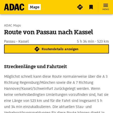
Maps
MENÜ
Start wählen
ADAC Maps
Route von Passau nach Kassel
Ziel eingeben
Passau - Kassel
5 h 34 min · 523 km
Routendetails anzeigen
Streckenlänge und Fahrtzeit
Möglichst schnell kann diese Route normalerweise über die A 3
Richtung Regensburg/München sowie die A 7 Richtung
Hannover/Kassel/Schweinfurt zurückgelegt werden. Wenn
keine verkehrsbedingten Umleitungen vorzufinden sind, hat sie
eine Länge von 523 km und für die Fahrt sind insgesamt 5 h
und 34 min einzukalkulieren. Die aktuellen Stau- und
Verkehrsstörungsmeldungen für diese Route können direkt in