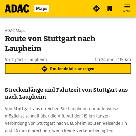
Maps
MENÜ
Start wählen
ADAC Maps
Route von Stuttgart nach
Laupheim
Ziel eingeben
Stuttgart - Laupheim
1 h 24 min · 115 km
Routendetails anzeigen
Streckenlänge und Fahrtzeit von Stuttgart aus
nach Laupheim
Von Stuttgart aus erreichen Sie Laupheim normalerweise
möglichst schnell über die A 8. Auf der 115 km langen
Verbindung von Stuttgart nach Laupheim sollten Reisende 1 h
und 24 min einrechnen, wenn keine verkehrsbedingten