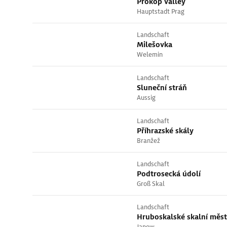
Prokop valley
Hauptstadt Prag
Landschaft
Milešovka
Welemin
Landschaft
Sluneční stráň
Aussig
Landschaft
Příhrazské skály
Branžež
Landschaft
Podtrosecká údolí
Groß Skal
Landschaft
Hruboskalské skalní měs
Janow