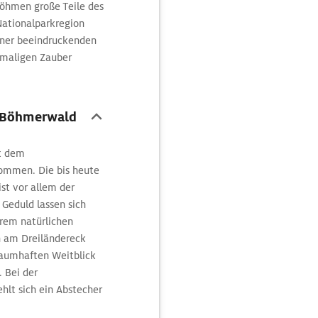
öhmen große Teile des
Nationalparkregion
iner beeindruckenden
inmaligen Zauber
routen.
/Böhmerwald
t dem
ommen. Die bis heute
st vor allem der
Geduld lassen sich
hrem natürlichen
h am Dreiländereck
traumhaften Weitblick
 Bei der
lt sich ein Abstecher