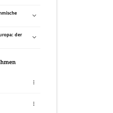
öhmische
uropa: der
Böhmen