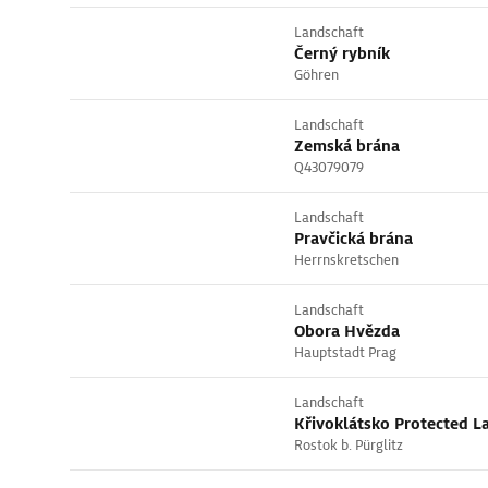
Landschaft
Černý rybník
Göhren
Landschaft
Zemská brána
Q43079079
Landschaft
Pravčická brána
Herrnskretschen
Landschaft
Obora Hvězda
Hauptstadt Prag
Landschaft
Křivoklátsko Protected L
Rostok b. Pürglitz