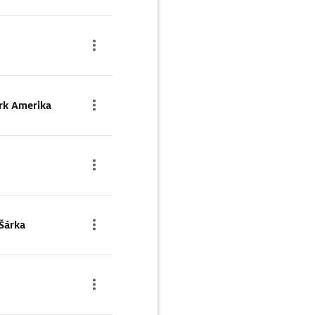
rk Amerika
Šárka