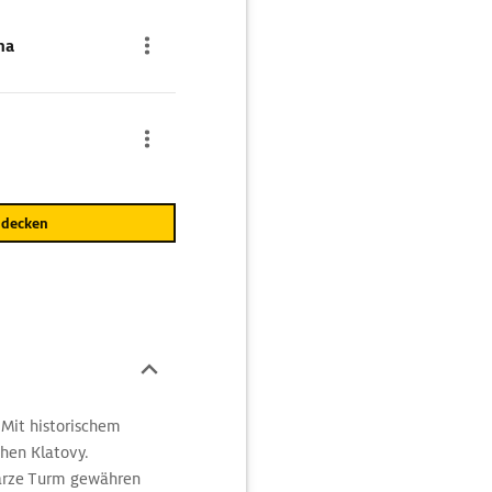
na
tdecken
 Mit historischem
hen Klatovy.
arze Turm gewähren