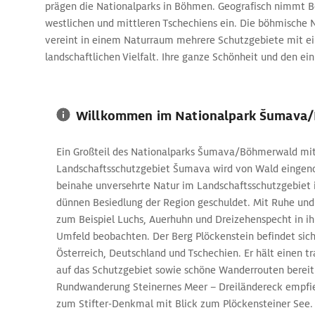
prägen die Nationalparks in Böhmen. Geografisch nimmt B
westlichen und mittleren Tschechiens ein. Die böhmische 
vereint in einem Naturraum mehrere Schutzgebiete mit e
landschaftlichen Vielfalt. Ihre ganze Schönheit und den e
entfalten sie vor allem entlang der ausgewiesenen Wander
Willkommen im Nationalpark Šumava
Ein Großteil des Nationalparks Šumava/Böhmerwald mi
Landschaftsschutzgebiet Šumava wird von Wald eingen
beinahe unversehrte Natur im Landschaftsschutzgebiet i
dünnen Besiedlung der Region geschuldet. Mit Ruhe und 
zum Beispiel Luchs, Auerhuhn und Dreizehenspecht in i
Umfeld beobachten. Der Berg Plöckenstein befindet sic
Österreich, Deutschland und Tschechien. Er hält einen 
auf das Schutzgebiet sowie schöne Wanderrouten bereit.
Rundwanderung Steinernes Meer – Dreiländereck empfieh
zum Stifter-Denkmal mit Blick zum Plöckensteiner See.