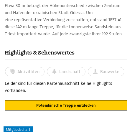
Etwa 30 m beträgt der Höhenunterschied zwischen Zentrum
und Hafen der ukrainischen Stadt Odessa. Um
eine repräsentative Verbindung zu schaffen, entstand 1837-41
diese 142 m lange Treppe, für die tonnenweise Sandstein aus
Triest importiert wurde. Auf jede zwanzigste ihrer 192 Stufen
folgt ein großer Absatz.
Highlights & Sehenswertes
Durch diesen und weitere Tricks erreichte Architekt Francesco
Boffo die perspektivische Wirkung. Von oben sieht man nur die
Treppenabsätze, von unten nur die Stufen. Wer von der
Aktivitäten
Landschaft
Bauwerke
obersten nach unten schaut, hält die Freitreppe für gleich breit
bis ganz nach unten, weil sie oben nur 13,4 m, unten aber 21,7 m
Leider sind für diesen Kartenausschnitt keine Highlights
in der Breite misst. In der entgegengesetzten Blickrichtung
vorhanden.
wirkt sie wesentlich länger und scheint direkt in den Himmel zu
führen – kein Wunder, dass das Meisterwerk sofort
Potemkinsche Treppe entdecken
zum Wahrzeichen Odessas wurde. Als Kulisse in Sergei
Eisensteins Film Panzerkreuzer Potemkin wurde sie dann 1925
in aller Welt bekannt.
Mitgliedschaft