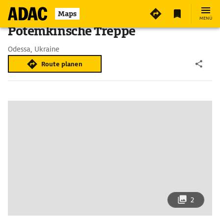
Maps
MENÜ
Potemkinsche Treppe
Odessa, Ukraine
Route planen
2