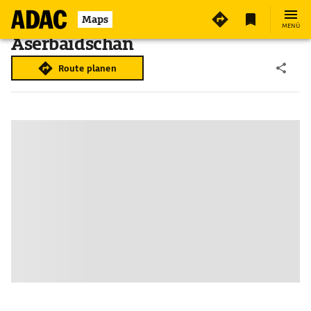
Maps
MENÜ
Aserbaidschan
Route planen