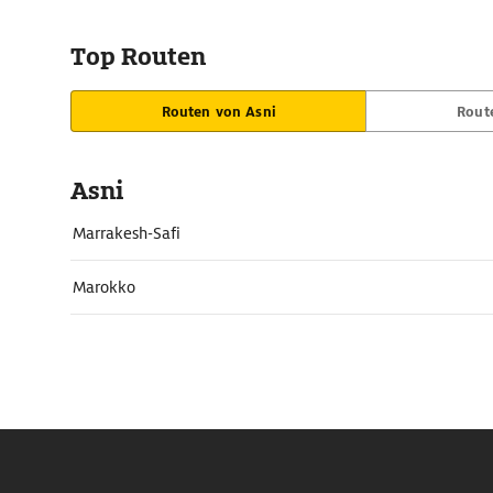
Top Routen
Routen von Asni
Rout
Asni
Marrakesh-Safi
Marokko