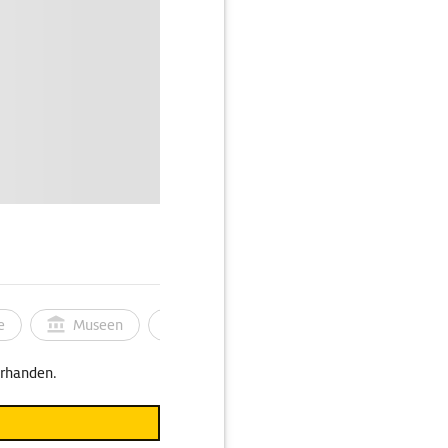
e
Museen
Ortsbild
Touren
Ges
orhanden.