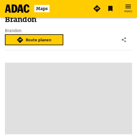
Maps
MENÜ
Brandon
Brandon
Route planen