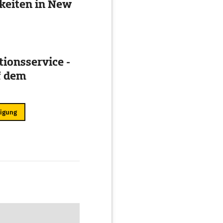
keiten in New
ionsservice -
f dem
ligung