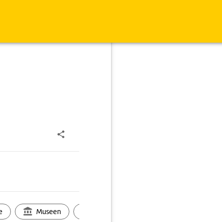
e
Museen
Ortsbild
Touren
Ges