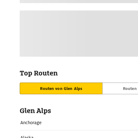
Top Routen
Routen von Glen Alps
Routen 
Glen Alps
Anchorage
Alaska