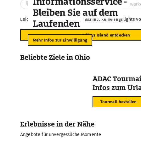
Informationsservice -
Aktivitäten
Landschaft
Bauwerk
Bleiben Sie auf dem
Leider sind für diesen Kartenausschnitt keine Highlights v
Laufenden
Kelleys Island entdecken
Mehr Infos zur Einwilligung
Beliebte Ziele in Ohio
ADAC Tourmail
Infos zum Urla
Tourmail bestellen
Erlebnisse in der Nähe
Angebote für unvergessliche Momente