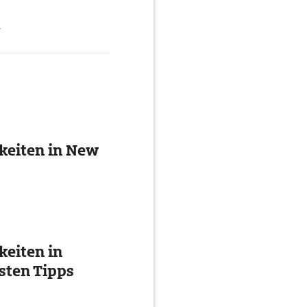
g
keiten in New
eiten in
esten Tipps