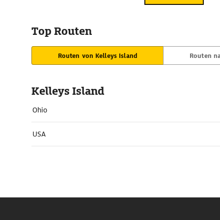
Top Routen
Routen von Kelleys Island
Routen na
Kelleys Island
Ohio
USA