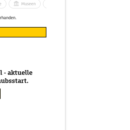
e
Museen
Ortsbild
Touren
Ges
orhanden.
 - aktuelle
ubsstart.