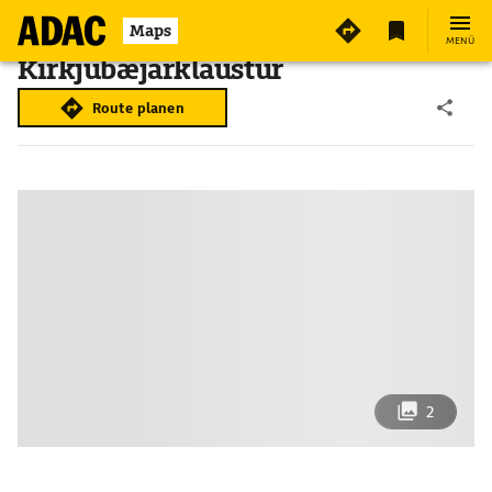
Maps
MENÜ
Kirkjubæjarklaustur
Route planen
2