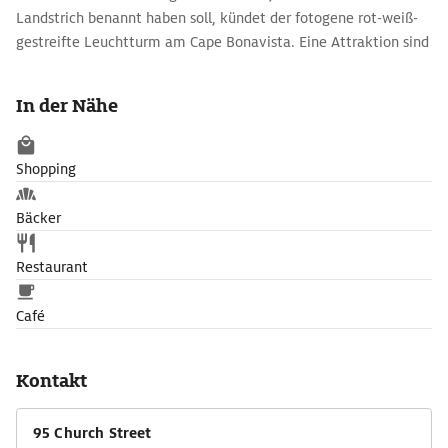
Landstrich benannt haben soll, kündet der fotogene rot-weiß-
gestreifte Leuchtturm am Cape Bonavista. Eine Attraktion sind
dort auch die Papageientaucher, die auf den Felsen nisten. Eine
Fülle von Ausstellungen und Darbietungen rund um die
In der Nähe
Kabeljaufischerei erwartet Besucher im Ort Bonavista. Das
südlich gelegene Fischerdorf Trinity fasziniert mit seinen
malerischen, historischen Holzhäusern.
Shopping
Bäcker
Restaurant
Café
Kontakt
95 Church Street