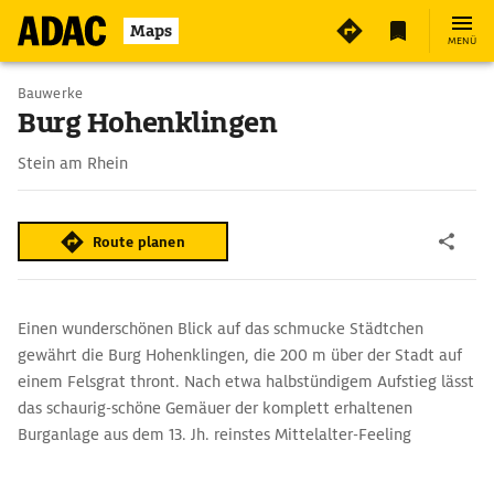
3
Maps
MENÜ
Bauwerke
Burg Hohenklingen
Stein am Rhein
Route planen
Einen wunderschönen Blick auf das schmucke Städtchen
gewährt die Burg Hohenklingen, die 200 m über der Stadt auf
einem Felsgrat thront. Nach etwa halbstündigem Aufstieg lässt
das schaurig-schöne Gemäuer der komplett erhaltenen
Burganlage aus dem 13. Jh. reinstes Mittelalter-Feeling
aufkommen. In dem erstklassigen Restaurant wartet die
wohlverdiente Stärkung.