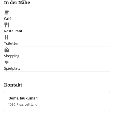
In der Nähe
Rigaer Erzbischofs Wilhelm von Brandenburg (1539-61) zerstört.
Hinter dem Orgelprospekt von 1601 tönt seit 1884 die Walcker-
Orgel mit 6768 Pfeifen.
Café
Restaurant
Toiletten
Shopping
Spielplatz
Kontakt
Doma laukums 1
1050 Riga, Lettland