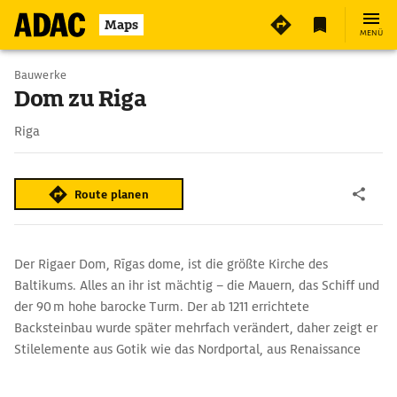
5
Maps
MENÜ
Bauwerke
Dom zu Riga
Riga
Route planen
Der Rigaer Dom, Rīgas dome, ist die größte Kirche des
Baltikums. Alles an ihr ist mächtig – die Mauern, das Schiff und
der 90 m hohe barocke Turm. Der ab 1211 errichtete
Backsteinbau wurde später mehrfach verändert, daher zeigt er
Stilelemente aus Gotik wie das Nordportal, aus Renaissance
und Barock. Während der Reformation wurde die Ausstattung
bis auf wenige Grabplatten des 14. Jh. und das Grabmal des