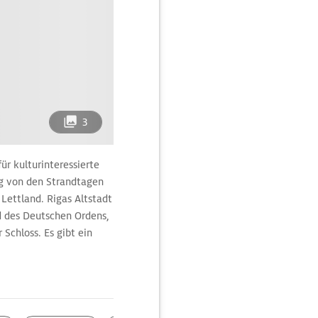
3
für kulturinteressierte
g von den Strandtagen
 Lettland. Rigas Altstadt
d des Deutschen Ordens,
Schloss. Es gibt ein
slandschaft. Im Sommer
aer Meerbusen und an der
k im livländischen
 seenreiche Region