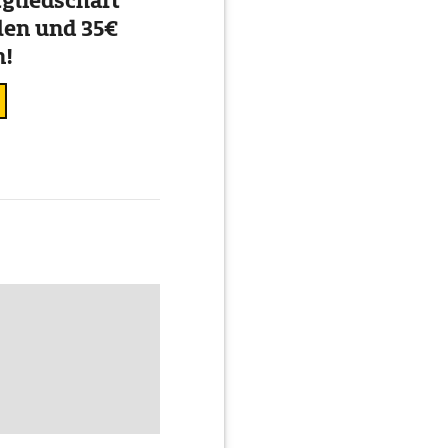
gliedschaft
en und 35€
n!