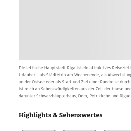
Die lettische Hauptstadt Riga ist ein attraktives Reiseziel 
Urlauber – als Städtetrip am Wochenende, als Abwechslun
an der Ostsee oder als Start und Ziel einer Rundreise durch
ist reich an Sehenswürdigkeiten aus der Zeit der Hanse un
darunter Schwarzhäupterhaus, Dom, Petrikirche und Rigaer 
grandioses Jugendstilviertel und eine spannende Museum
beliebte Reiseziele sind die feinsandigen Strände am Rig
Highlights & Sehenswertes
kurländischen Westküste, außerdem der Gauja-Nationalpar
Norden. Ein besonderer Reisetipp ist die ruhige, wald- und