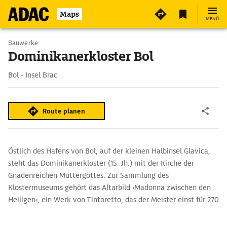
Maps
MENÜ
Bauwerke
Dominikanerkloster Bol
Bol - Insel Brac
Route planen
Östlich des Hafens von Bol, auf der kleinen Halbinsel Glavica,
steht das Dominikanerkloster (15. Jh.) mit der Kirche der
Gnadenreichen Muttergottes. Zur Sammlung des
Klostermuseums gehört das Altarbild ›Madonna zwischen den
Heiligen‹, ein Werk von Tintoretto, das der Meister einst für 270
venezianische Dukaten verkauft hat, wie die ausgestellte
Rechnung belegt.